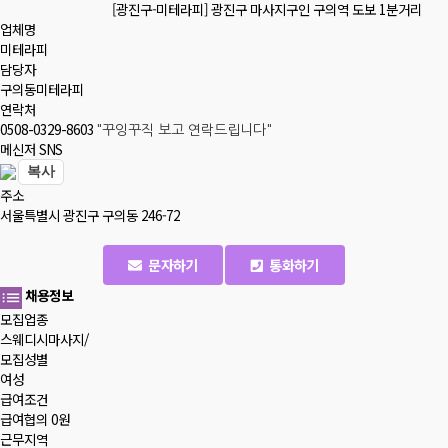
[광진구-미테라피] 광진구 마사지구인 구의역 도보 1분거리
업체명
미테라피
담당자
구의동미테라피
연락처
0508-0329-8603
"꾸잉꾸직 보고 연락드립니다"
메신저 SNS
복사
주소
서울특별시 광진구 구의동 246-72
문자하기
통화하기
채용정보
모집업종
스웨디시마사지/
모집성별
여성
급여조건
급여협의
0원
근무지역