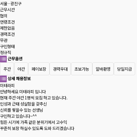
서울 - 광진구
근무시간
협의
연령조건
제한없음
경력조건
무관
구인형태
정규직
근무옵션
주간
야간
페이보장
경력우대
초보가능
알바환영
당일지급
상세 채용정보
미테라피
안녕하세요 미테라피 입니다
현재 주간 야간 1명씩 모집 하고 있습니다.
인성과 근태 성실함을 갖추신
신뢰를 쌓을수 있는 선생님
구인하고 있습니다~^^
힘든 시기에 가족 같은 분위기에서 고수익
꾸준히 보장 하실수 있도록 도와 드리겠습니다