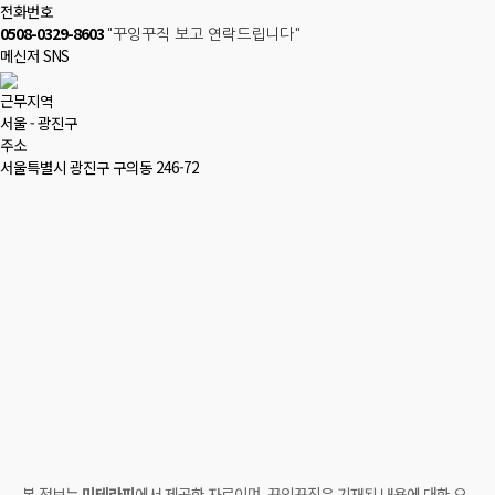
전화번호
0508-0329-8603
"꾸잉꾸직 보고 연락드립니다"
메신저 SNS
근무지역
서울 - 광진구
주소
서울특별시 광진구 구의동 246-72
본 정보는
미테라피
에서 제공한 자료이며, 꾸잉꾸직은 기재된 내용에 대한 오