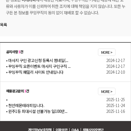
류와 사용자가 이를 신뢰하여 취한 조치에 대해 책임을 지지 않습니다. 또한 누
구든 본 정보를 꾸잉꾸직의 동의 없이 재배포 할 수 없습니다.
목록
공지사항
3
건
MORE >
• 마사지 구인 광고신청 등록시 썸네일(...
2024-12-17
• 꾸잉꾸직 오픈이벤트 마사지 구인구직 ...
2024-12-17
• 꾸잉꾸직 패밀리 사이트 안내입니다
2024-12-10
채용광고문의
3
건
MORE >
•
2025-11-25
• 천안레몬테라피입니다.
2025-11-24
• 윈주1등 최대시설 선불가능 일100만...
2025-11-16
개인정보보호정책
|
이용약관
|
Q&A
|
채불사업자명단