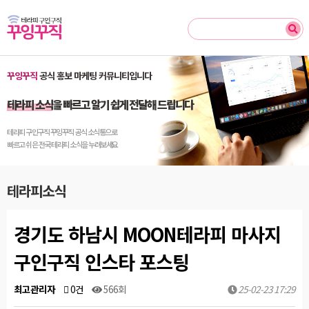
Close
꾸잉꾸직
공식 홍보 마케팅 커뮤니티입니다
테라피 소식
을 빠르고 알기 쉽게 전달해 드립니다
테라피 구인구직 꾸잉꾸직 공식 소식통으로
빠르고 쉬은 전국 테라피 소식을 누려보세요
테라피소식
경기도 하남시 MOON테라피 마사지
구인구직 인스타 포스팅
최고관리자
0건
566회
25-02-23 17:29