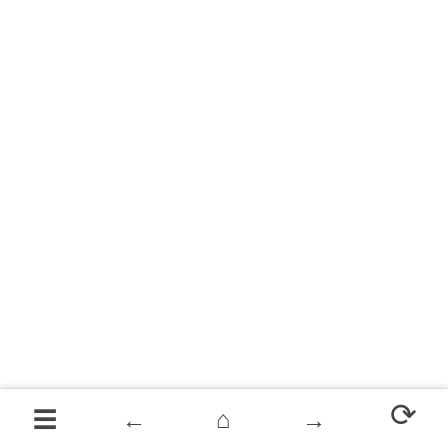
⟳
☰
←
⌂
→